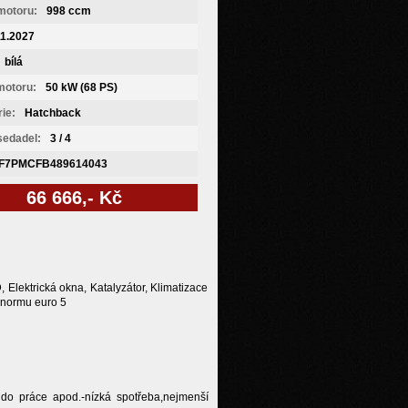
motoru:
998 ccm
11.2027
bílá
motoru:
50 kW (68 PS)
ie:
Hatchback
 sedadel:
3 / 4
F7PMCFB489614043
66 666,- Kč
, Elektrická okna, Katalyzátor, Klimatizace
e normu euro 5
 do práce apod.-nízká spotřeba,nejmenší