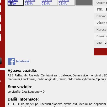
Objem 
STK:
Barva:
Výkon 
Karoser
Dveří /
VIN:
V
facebook
Výbava vozidla:
ABS, AirBag 4x, Alu kola, Centrální zam. dálkově, Denní svícení original LED
manuální, Otáčkoměr, Rádio originální, Servo, Sklo zadní vyhřívané, Splňuj
?
Stav vozidla:
servisní knížka, koupeno v D
Další informace:
+++++++ Již model po Faceliftu-diodová světla atd. Ideální na dojíždění