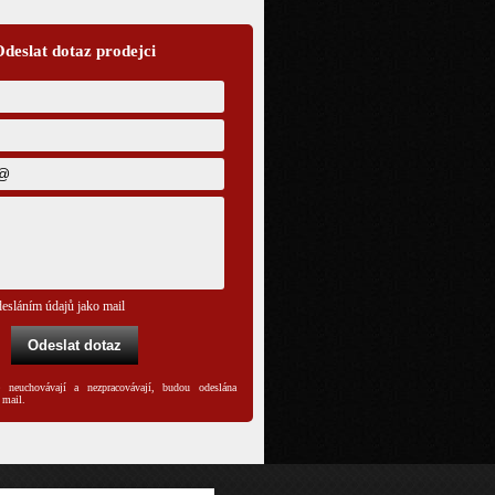
deslat dotaz prodejci
esláním údajů jako mail
 neuchovávají a nezpracovávají, budou odeslána
 mail.