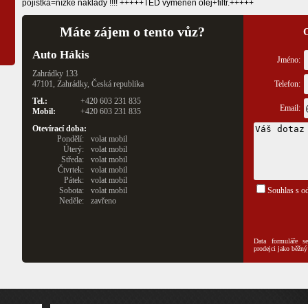
pojistka=nízké náklady !!!! +++++TEĎ vyměněn olej+filtr.+++++
Máte zájem o tento vůz?
O
Auto Hákis
Jméno:
Zahrádky 133
47101, Zahrádky, Česká republika
Telefon:
Tel.:
+420 603 231 835
Email:
Mobil:
+420 603 231 835
Otevírací doba:
Pondělí:
volat mobil
Úterý:
volat mobil
Středa:
volat mobil
Čtvrtek:
volat mobil
Pátek:
volat mobil
Sobota:
volat mobil
Souhlas s od
Neděle:
zavřeno
Data formuláře se
prodejci jako běžný