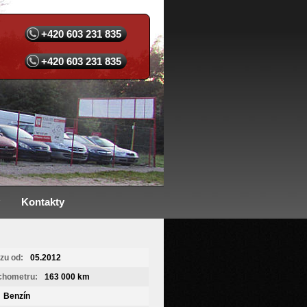
+420 603 231 835
+420 603 231 835
Kontakty
zu od:
05.2012
chometru:
163 000 km
Benzín