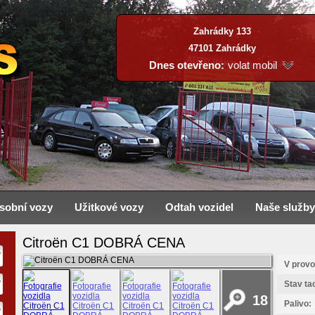
Zahrádky 133
47101 Zahrádky
Dnes otevřeno:
volat mobil
Pondělí:
volat mobil
Úterý:
volat mobil
Středa:
volat mobil
Čtvrtek:
volat mobil
Pátek:
volat mobil
Sobota:
volat mobil
Neděle:
zavřeno
sobní vozy
Užitkové vozy
Odtah vozidel
Naše služby
Citroën C1 DOBRÁ CENA
V provo
Stav ta
18
Palivo: